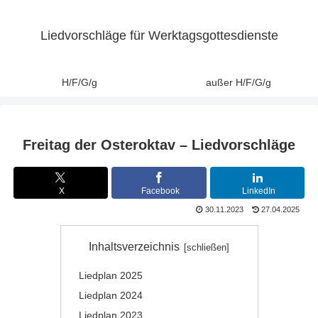
Liedvorschläge für Werktagsgottesdienste
H/F/G/g
außer H/F/G/g
Freitag der Osteroktav – Liedvorschläge
X
Facebook
LinkedIn
30.11.2023
27.04.2025
Inhaltsverzeichnis
Liedplan 2025
Liedplan 2024
Liedplan 2023