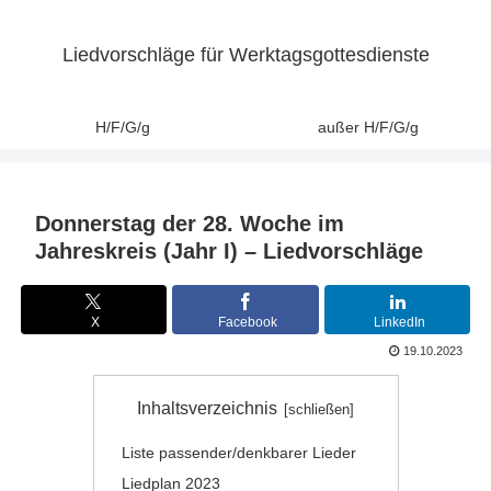
Liedvorschläge für Werktagsgottesdienste
H/F/G/g
außer H/F/G/g
Donnerstag der 28. Woche im
Jahreskreis (Jahr I) – Liedvorschläge
X
Facebook
LinkedIn
19.10.2023
Inhaltsverzeichnis
Liste passender/denkbarer Lieder
Liedplan 2023