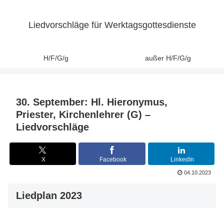
Liedvorschläge für Werktagsgottesdienste
H/F/G/g
außer H/F/G/g
30. September: Hl. Hieronymus,
Priester, Kirchenlehrer (G) –
Liedvorschläge
X
Facebook
LinkedIn
04.10.2023
Liedplan 2023