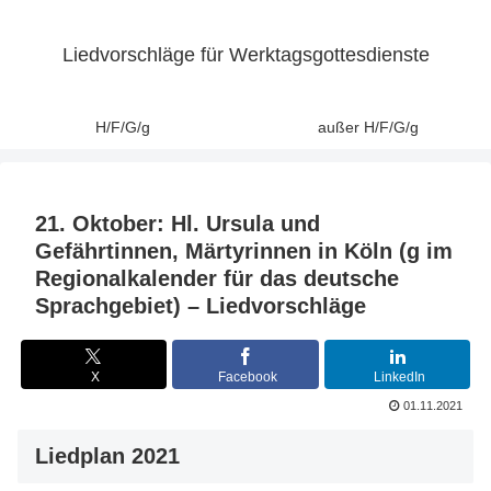
Liedvorschläge für Werktagsgottesdienste
H/F/G/g
außer H/F/G/g
21. Oktober: Hl. Ursula und
Gefährtinnen, Märtyrinnen in Köln (g im
Regionalkalender für das deutsche
Sprachgebiet) – Liedvorschläge
X
Facebook
LinkedIn
01.11.2021
Liedplan 2021