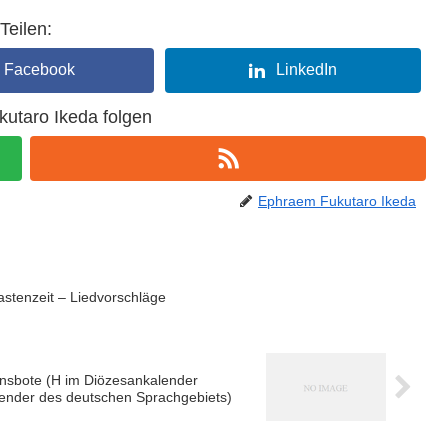
Teilen:
Facebook
LinkedIn
utaro Ikeda folgen
Ephraem Fukutaro Ikeda
stenzeit – Liedvorschläge
bensbote (H im Diözesankalender
lender des deutschen Sprachgebiets)